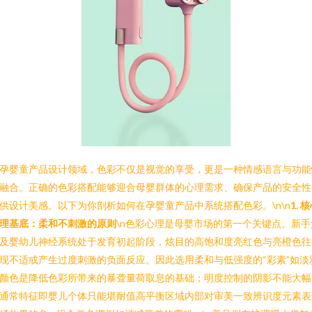
孕婴童产品设计领域，色彩不仅是视觉的享受，更是一种情感语言与功能
融合。正确的色彩搭配能够迎合母婴群体的心理需求、确保产品的安全性
供设计美感。以下为你剖析如何在孕婴童产品中系统搭配色彩。\n\n
1. 
理基底：柔和不刺激的原则
\n色彩心理是母婴市场的第一个关键点。新手
及婴幼儿神经系统处于发育初起阶段，炫目的高饱和度亮红色与亮橙色往
现不适或产生过度刺激的负面反应。因此选用柔和与低强度的“彩素”如淡
颜色是降低色彩所带来的暴聋量荷取息的基础；明度控制的阴影不能大幅
通常特征即婴儿个体只能堪耐值高平衡区域内部对审美一致辨识度元素表